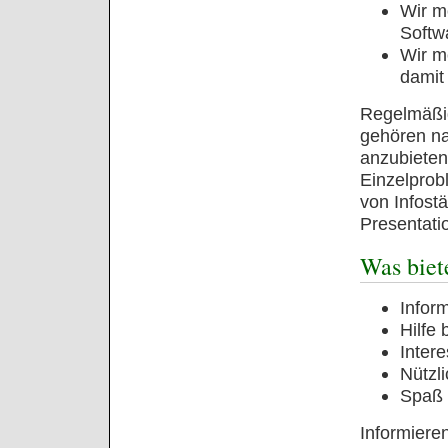
Wir m
Softwa
Wir m
damit
Regelmäßig
gehören na
anzubieten,
Einzelprob
von Infost
Presentati
Was biet
Infor
Hilfe
Inter
Nützl
Spaß 
Informiere