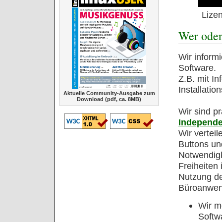
Lize
Wer oder
Wir inform
Software.
Z.B. mit I
Installatio
Aktuelle Community-Ausgabe zum
Download (pdf, ca. 8MB)
Wir sind p
Independe
Wir vertei
Buttons un
Notwendig
Freiheiten
Nutzung de
Büroanwe
Wir m
Softw