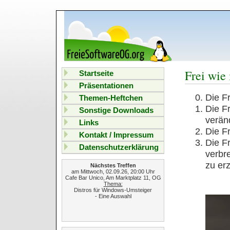
Frei wie 
Startseite
Präsentationen
Die F
Themen-Heftchen
Die F
Sonstige Downloads
verän
Links
Die F
Kontakt / Impressum
Die F
Datenschutzerklärung
verbr
zu er
Nächstes Treffen
am Mittwoch, 02.09.26, 20:00 Uhr
Cafe Bar Unico, Am Marktplatz 11, OG
Thema:
Distros für Windows-Umsteiger
- Eine Auswahl